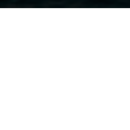
Güncel Haberler
Kemer turizminin nabzını tutan gelişmeler, sektörel
duyurular ve bölgeyi ilgilendiren önemli başlıklar
Güncel Haberler
bölümünde bir araya gelmektedir. Bu
alanda; Kemer’de faaliyet gösteren turizm işletmelerini,
sektör paydaşlarını ve kamuoyunu ilgilendiren en son