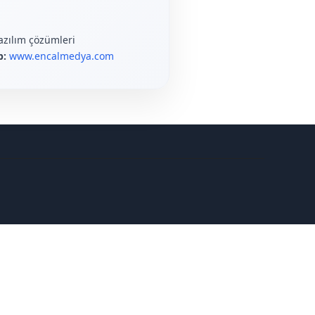
yazılım çözümleri
b:
www.encalmedya.com