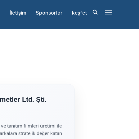
r
İletişim
Sponsorlar
keşfet
YAN MENÜ VE
etler Ltd. Şti.
e tanıtım filmleri üretimi ile
markalara stratejik değer katan