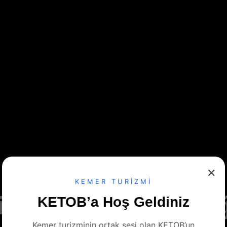
✕
KEMER TURİZMİ
ile Yeşilin Buluştu
KETOB’a Hoş Geldiniz
Kemer turizminin ortak sesi olan KETOB’un