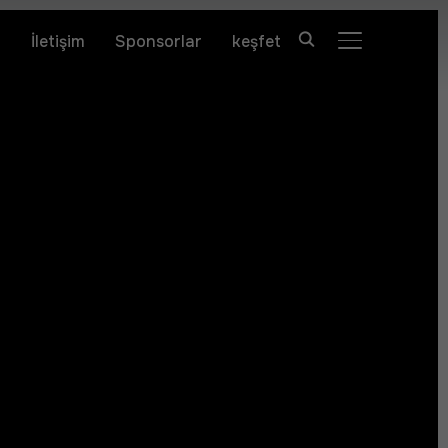
r
İletişim
Sponsorlar
keşfet
YAN MENÜ VE