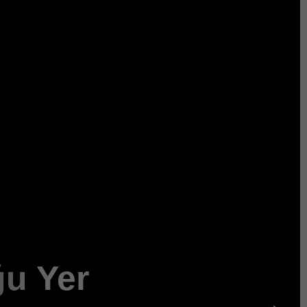
ğu Yer