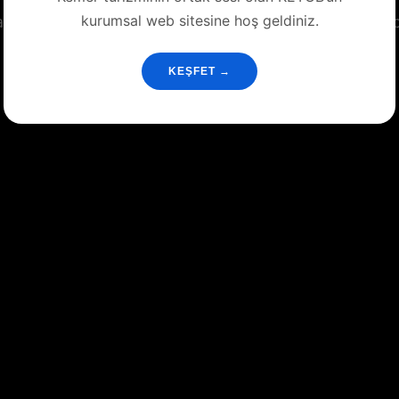
kurumsal web sitesine hoş geldiniz.
anan eşsiz coğrafyasıyla Kemer, yılın her döneminde be
sunar...
KEŞFET →
Devamı