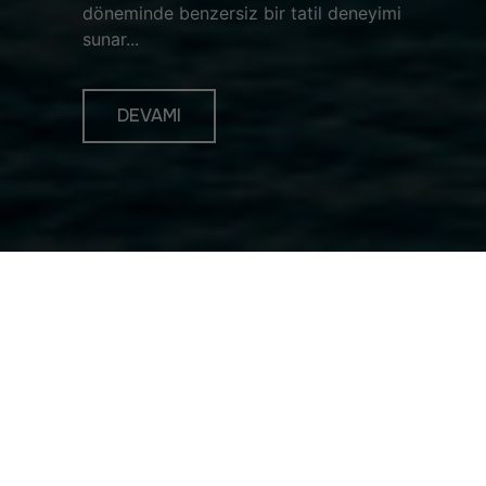
döneminde benzersiz bir tatil deneyimi
sunar...
DEVAMI