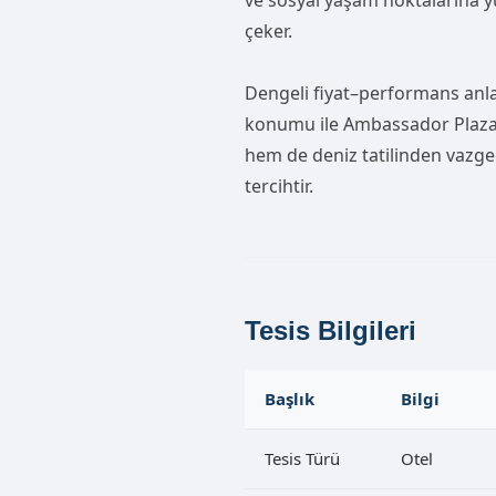
ve sosyal yaşam noktalarına 
çeker.
Dengeli fiyat–performans anla
konumu ile Ambassador Plaza
hem de deniz tatilinden vazgeç
tercihtir.
Tesis Bilgileri
Başlık
Bilgi
Tesis Türü
Otel