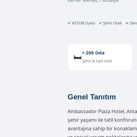
Kemer Merkez / Antalya
✔ KETOB Üyesi ✔ Şehir Oteli ✔ Deni
≈ 200 Oda
🛏️
Şehir & tatil oteli
Genel Tanıtım
Ambassador Plaza Hotel, Ant
şehir yaşamı ile tatil konfor
avantajına sahip bir konaklama