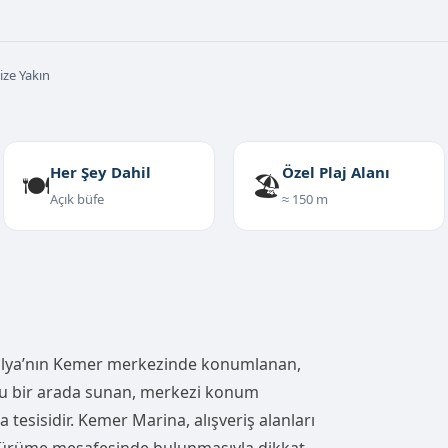
ze Yakın
Her Şey Dahil
Özel Plaj Alanı
🍽️
🏖️
Açık büfe
≈ 150 m
alya’nın Kemer merkezinde konumlanan,
unu bir arada sunan, merkezi konum
 tesisidir. Kemer Marina, alışveriş alanları