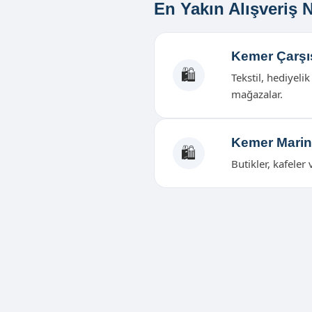
En Yakın Alışveriş N
Kemer Çarşı
🛍️
Tekstil, hediyelik
mağazalar.
Kemer Mari
🛍️
Butikler, kafeler 