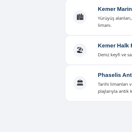
Kemer Mari
🏙️
Yürüyüş alanları,
limanı.
Kemer Halk P
🏖️
Deniz keyfi ve sa
Phaselis Ant
🏛️
Tarihi limanları 
plajlarıyla antik 