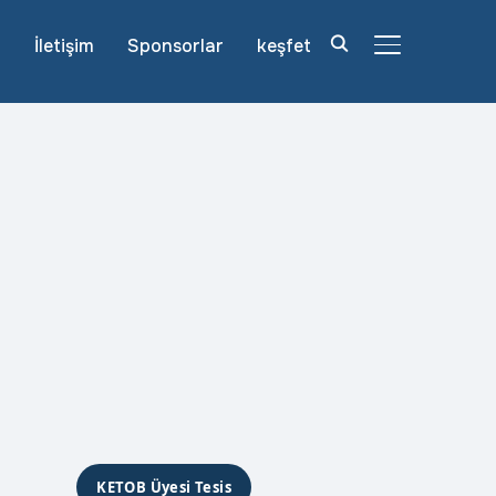
r
İletişim
Sponsorlar
keşfet
YAN MENÜ VE
KETOB Üyesi Tesis