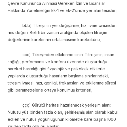
Çevre Kanununca Alınması Gereken İzin ve Lisanslar
Hakkında Yönetmeliğin Ek-1 ve Ek-2’sinde yer alan tesisleri,
bbb) Titreşimin yer değiştirme, hız, ivme cinsinden
rms değeri: Belirli bir zaman aralığında ölçülen titreşim
değerlerinin karelerinin ortalamasının karekökünü,
ccc) Titreşimden etkilenme sınırı: Titreşimin; insan
sağlığı, performansı ve konforu üzerinde oluşturduğu
hareket hastalığı gibi fizyolojik ve psikolojik etkilerle
yapılarda oluşturduğu hasarların başlama sınırlarındaki,
titreşim ivmesi, hızı, genliği, frekansları ve etkilenme süresi
gibi parametrelerle ortaya konulmuş kriterleri,
ççç) Gürültü haritası hazırlanacak yerleşim alanı:
Nüfusu yüz binden fazla olan, şehirleşmiş alan olarak kabul
edilen ve nüfus yoğunluğunun kilometre kare başına 1000
kişiden fazla olduğu alanları,