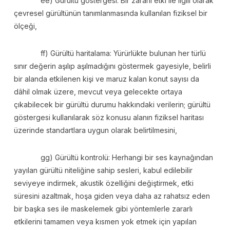
ee) Gürültü göstergesi: Bir zararlı etki ile ilgili olarak
çevresel gürültünün tanımlanmasında kullanılan fiziksel bir
ölçeği,
ff) Gürültü haritalama: Yürürlükte bulunan her türlü
sınır değerin aşılıp aşılmadığını göstermek gayesiyle, belirli
bir alanda etkilenen kişi ve maruz kalan konut sayısı da
dâhil olmak üzere, mevcut veya gelecekte ortaya
çıkabilecek bir gürültü durumu hakkındaki verilerin; gürültü
göstergesi kullanılarak söz konusu alanın fiziksel haritası
üzerinde standartlara uygun olarak belirtilmesini,
gg) Gürültü kontrolü: Herhangi bir ses kaynağından
yayılan gürültü niteliğine sahip sesleri, kabul edilebilir
seviyeye indirmek, akustik özelliğini değiştirmek, etki
süresini azaltmak, hoşa giden veya daha az rahatsız eden
bir başka ses ile maskelemek gibi yöntemlerle zararlı
etkilerini tamamen veya kısmen yok etmek için yapılan