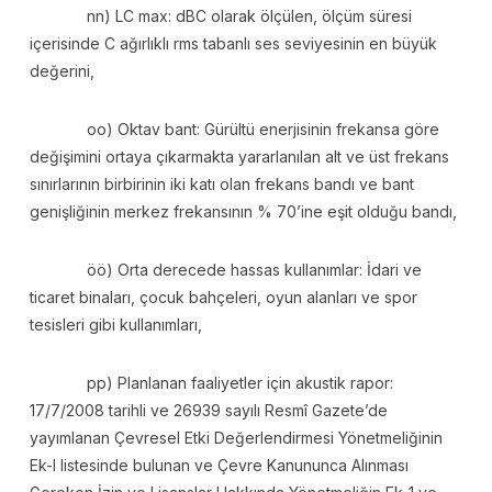
nn) LC max: dBC olarak ölçülen, ölçüm süresi
içerisinde C ağırlıklı rms tabanlı ses seviyesinin en büyük
değerini,
oo) Oktav bant: Gürültü enerjisinin frekansa göre
değişimini ortaya çıkarmakta yararlanılan alt ve üst frekans
sınırlarının birbirinin iki katı olan frekans bandı ve bant
genişliğinin merkez frekansının % 70’ine eşit olduğu bandı,
öö) Orta derecede hassas kullanımlar: İdari ve
ticaret binaları, çocuk bahçeleri, oyun alanları ve spor
tesisleri gibi kullanımları,
pp) Planlanan faaliyetler için akustik rapor:
17/7/2008 tarihli ve 26939 sayılı Resmî Gazete’de
yayımlanan Çevresel Etki Değerlendirmesi Yönetmeliğinin
Ek-I listesinde bulunan ve Çevre Kanununca Alınması