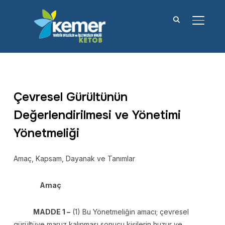
YAN M
Çevresel Gürültünün
Değerlendirilmesi ve Yönetimi
Yönetmeliği
Amaç, Kapsam, Dayanak ve Tanımlar
Amaç
MADDE 1 –
(1) Bu Yönetmeliğin amacı; çevresel
gürültüye maruz kalınması sonucu kişilerin huzur ve