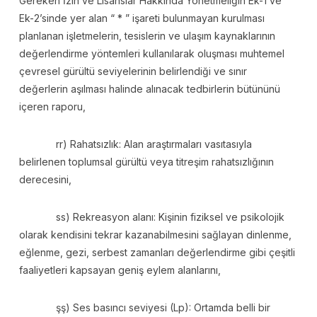
Gereken İzin ve Lisanslar Hakkında Yönetmeliğin Ek-1 ve
Ek-2’sinde yer alan “ * ” işareti bulunmayan kurulması
planlanan işletmelerin, tesislerin ve ulaşım kaynaklarının
değerlendirme yöntemleri kullanılarak oluşması muhtemel
çevresel gürültü seviyelerinin belirlendiği ve sınır
değerlerin aşılması halinde alınacak tedbirlerin bütününü
içeren raporu,
rr) Rahatsızlık: Alan araştırmaları vasıtasıyla
belirlenen toplumsal gürültü veya titreşim rahatsızlığının
derecesini,
ss) Rekreasyon alanı: Kişinin fiziksel ve psikolojik
olarak kendisini tekrar kazanabilmesini sağlayan dinlenme,
eğlenme, gezi, serbest zamanları değerlendirme gibi çeşitli
faaliyetleri kapsayan geniş eylem alanlarını,
şş) Ses basıncı seviyesi (Lp): Ortamda belli bir