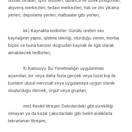
hizmet binaları, spor tesisleri, tabanca ve tüfek poligonları,
alışveriş merkezleri, tedavi merkezleri, halı ve oto yıkama
yerleri, depolama yerleri, matbaalar gibi yerleri,
kk) Kaynakta tedbirler: Gürültü üreten ses
kaynağının yapısı, işletme tekniği, oturduğu zemin, montaj
biçimi ve buna benzer doğrudan kaynak ile ilgili olarak
alınabilecek tedbirleri,
ll) Kamuoyu: Bu Yönetmeliğin uygulanması
açısından, bir veya daha fazla gerçek veya tüzel kişi ile
bunların ulusal mevzuat veya uygulamaya uygun olarak
oluşturduğu dernek, örgüt veya grupları,
mm) Kesikli titreşim: Delicilerdeki gibi sürekliliği
olmayan ya da kazık çakıcılardaki gibi belirli aralıklarla
tekrarlanan titreşimi,