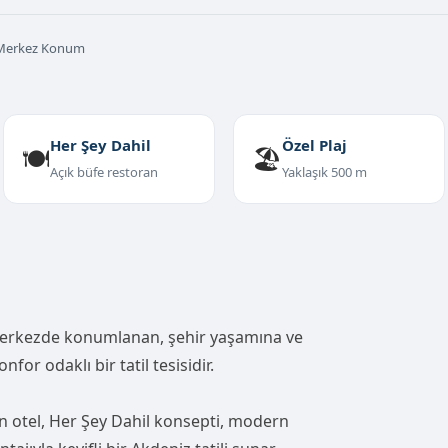
Merkez Konum
Her Şey Dahil
Özel Plaj
🍽️
🏖️
Açık büfe restoran
Yaklaşık 500 m
erkezde konumlanan, şehir yaşamına ve
nfor odaklı bir tatil tesisidir.
lan otel, Her Şey Dahil konsepti, modern