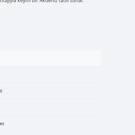
jıyla keyifli bir Akdeniz tatili sunar.
l
ez