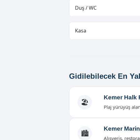
Duş / WC
Kasa
Gidilebilecek En Ya
Kemer Halk P
🏖️
Plaj yürüyüş alanl
Kemer Mari
🏙️
Alışveriş, restor