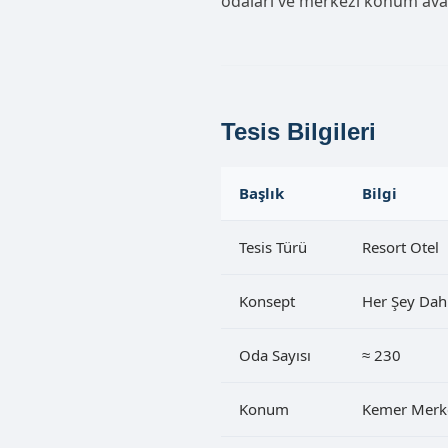
odaları ve merkezi konum avanta
Tesis Bilgileri
Başlık
Bilgi
Tesis Türü
Resort Otel
Konsept
Her Şey Dahi
Oda Sayısı
≈ 230
Konum
Kemer Merk