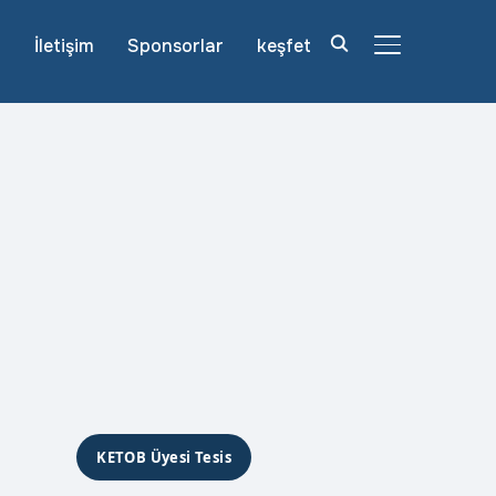
r
İletişim
Sponsorlar
keşfet
YAN MENÜ VE
KETOB Üyesi Tesis