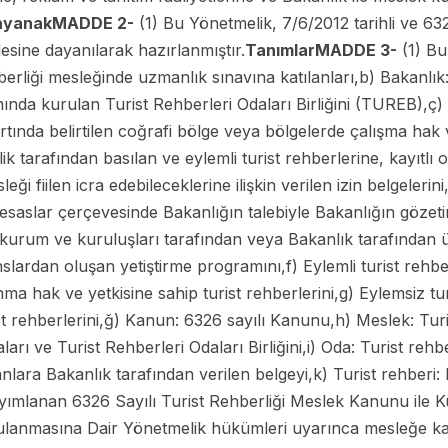
ayanak
MADDE 2-
(1) Bu Yönetmelik, 7/6/2012 tarihli ve 632
ine dayanılarak hazırlanmıştır.
Tanımlar
MADDE 3-
(1) Bu
berliği mesleğinde uzmanlık sınavına katılanları,b) Bakanlık
ında kurulan Turist Rehberleri Odaları Birliğini (TUREB),ç) 
ında belirtilen coğrafi bölge veya bölgelerde çalışma hak ve
lik tarafından basılan ve eylemli turist rehberlerine, kayıtlı 
ği fiilen icra edebileceklerine ilişkin verilen izin belgelerin
esaslar çerçevesinde Bakanlığın talebiyle Bakanlığın gözetim
rum ve kuruluşları tarafından veya Bakanlık tarafından ü
ardan oluşan yetiştirme programını,f) Eylemli turist rehber
sunma hak ve yetkisine sahip turist rehberlerini,g) Eylemsiz t
t rehberlerini,ğ) Kanun: 6326 sayılı Kanunu,h) Meslek: Turis
aları ve Turist Rehberleri Odaları Birliğini,i) Oda: Turist reh
nlara Bakanlık tarafından verilen belgeyi,k) Turist rehberi:
yımlanan 6326 Sayılı Turist Rehberliği Meslek Kanunu ile K
ulanmasına Dair Yönetmelik hükümleri uyarınca mesleğe kabu