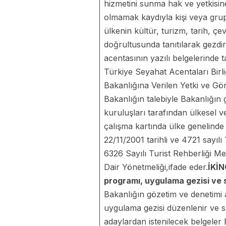
hizmetini sunma hak ve yetkisine 
olmamak kaydıyla kişi veya grup 
ülkenin kültür, turizm, tarih, çe
doğrultusunda tanıtılarak gezdi
acentasının yazılı belgelerinde 
Türkiye Seyahat Acentaları Birli
Bakanlığına Verilen Yetki ve Gö
Bakanlığın talebiyle Bakanlığı
kuruluşları tarafından ülkesel 
çalışma kartında ülke genelinde ç
22/11/2001 tarihli ve 4721 say
6326 Sayılı Turist Rehberliği M
Dair Yönetmeliği,ifade eder.
İKİ
programı, uygulama gezisi ve 
Bakanlığın gözetim ve denetimi a
uygulama gezisi düzenlenir ve s
adaylardan istenilecek belgeler B