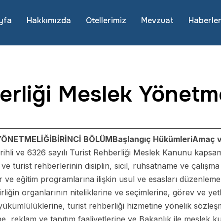
yfa
Hakkımızda
Otellerimiz
Mevzuat
Haberle
erliği Meslek Yönetme
YÖNETMELİĞİ
BİRİNCİ BÖLÜM
Başlangıç Hükümleri
Amaç 
ihli ve 6326 sayılı Turist Rehberliği Meslek Kanunu kapsamı
ve turist rehberlerinin disiplin, sicil, ruhsatname ve çalışma 
ve eğitim programlarına ilişkin usul ve esasları düzenlemekt
irliğin organlarının niteliklerine ve seçimlerine, görev ve yet
ve yükümlülüklerine, turist rehberliği hizmetine yönelik söz
ne, reklam ve tanıtım faaliyetlerine ve Bakanlık ile meslek kur