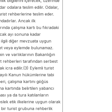
ik bilgilerini içerecek, üzerinde
r odalara teslim edilir. Odalar,
urist rehberlerine teslim eder.
dadırlar. Ancak ilk
rında çalışma kartı bu fıkradaki
 Ocak ayı sonuna kadar
ilgili diğer mevzuata uygun
liyet veya eylemde bulunamaz.
in ve varlıklarının Bakanlığın
st rehberleri tarafından serbest
icra edilir.(3) Eylemli turist
sayılı Kanun hükümlerine tabi
hberi, çalışma kartını göğüs
a kartında belirtilen yabancı
ması ya da tura katılanların
slek etik ilkelerine uygun olarak
n bir turist grubuna rehberlik