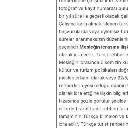
rehberlerine çalışma kartı veril
fotoğraf ve kayıt numarası bulun
bir yıl süre ile geçerli olacak ça
Çalışma kartı almak isteyen tur
başvurularda veya eylemsiz turis
süreler aranmaksızın düzenlenir.
geçerlidir.
Mesleğin icrasına iliş
olarak icra edilir. Turist rehbe
Mesleğin icrasında ülkemizin kül
kültür ve turizm politikaları doğ
meslek erbabı olarak veya 22/5/2
rehberleri üyesi olduğu odanın 
olarak icra ettiğine ilişkin bilgi
hizasında gözle görülür şekilde t
dillerde bizzat turist rehberi tar
tamamının Türkçe bilmeleri ve ta
icra edilir. Türkçe turist rehber