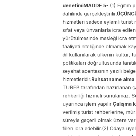
denetimi
MADDE 5-
(1) Eğitim p
dahilinde gerçekleştirilir.
ÜÇÜNC
hizmetleri sadece eylemli turis
sıfat veya ünvanlarla icra edile
yürütülmesinde mesleği icra etme
faaliyeti niteliğinde olmamak kay
dil kullanılarak ülkenin kültür, 
politikaları doğrultusunda tanıt
seyahat acentasının yazılı belge
hizmetleridir.
Ruhsatname alma 
TUREB tarafından hazırlanan çalı
rehberliği hizmeti sunulamaz. S
uyarınca işlem yapılır.
Çalışma k
verilmiş turist rehberlerine, mü
süreyle geçerli olmak üzere veril
fiilen icra edebilir.(2) Odaya üy