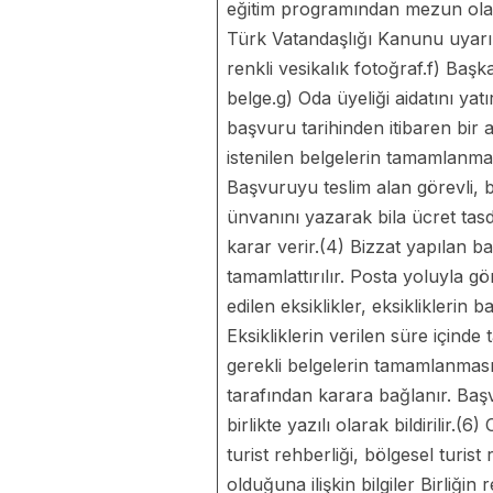
eğitim programından mezun olanla
Türk Vatandaşlığı Kanunu uyarın
renkli vesikalık fotoğraf.f) Baş
belge.g) Oda üyeliği aidatını yat
başvuru tarihinden itibaren bir 
istenilen belgelerin tamamlanmas
Başvuruyu teslim alan görevli, b
ünvanını yazarak bila ücret tasd
karar verir.(4) Bizzat yapılan b
tamamlattırılır. Posta yoluyla gö
edilen eksiklikler, eksikliklerin 
Eksikliklerin verilen süre içinde 
gerekli belgelerin tamamlanması
tarafından karara bağlanır. Başv
birlikte yazılı olarak bildirilir.
turist rehberliği, bölgesel turist
olduğuna ilişkin bilgiler Birliği