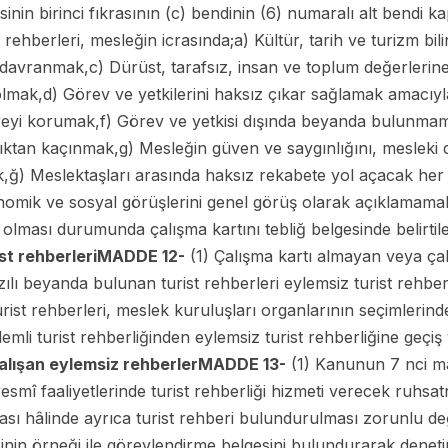
in birinci fıkrasının (c) bendinin (6) numaralı alt bendi ka
t rehberleri, mesleğin icrasında;a) Kültür, tarih ve turizm b
davranmak,c) Dürüst, tarafsız, insan ve toplum değerlerine 
olmak,d) Görev ve yetkilerini haksız çıkar sağlamak amacıy
evreyi korumak,f) Görev ve yetkisi dışında beyanda bulunma
ıktan kaçınmak,g) Mesleğin güven ve saygınlığını, mesleki 
,ğ) Meslektaşları arasında haksız rekabete yol açacak her 
konomik ve sosyal görüşlerini genel görüş olarak açıklamama
lması durumunda çalışma kartını tebliğ belgesinde belirtile
st rehberleri
MADDE 12-
(1) Çalışma kartı almayan veya çal
lı beyanda bulunan turist rehberleri eylemsiz turist rehberi 
z turist rehberleri, meslek kuruluşları organlarının seçimler
mli turist rehberliğinden eylemsiz turist rehberliğine geçiş
lışan eylemsiz rehberler
MADDE 13-
(1) Kanunun 7 nci mad
smî faaliyetlerinde turist rehberliği hizmeti verecek ruhsa
ması hâlinde ayrıca turist rehberi bulundurulması zorunlu d
nin örneği ile görevlendirme belgesini bulundurarak denet