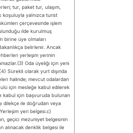
rleri; tur, paket tur, ulaşım,
 koşuluyla yalnızca turist
 hükümleri çerçevesinde işlem
 bulunduğu ilde kurulmuş
n birine üye olmaları
Bakanlıkça belirlenir. Ancak
hberleri yerleşim yerinin
azlar.(3) Oda üyeliği için yeni
(4) Sürekli olarak yurt dışında
eleri halinde; mevcut odalardan
bulü için mesleğe kabul edilerek
ne kabul için başvuruda bulunan
ğı dilekçe ile doğrudan veya
erleşim yeri belgesi.c)
nın, geçici mezuniyet belgesinin
 alınacak denklik belgesi ile