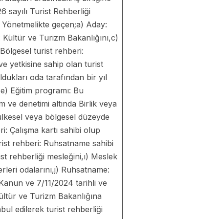
6 sayılı Turist Rehberliği
 Yönetmelikte geçen;a) Aday:
: Kültür ve Turizm Bakanlığını,c)
Bölgesel turist rehberi:
 yetkisine sahip olan turist
oldukları oda tarafından bir yıl
i,e) Eğitim programı: Bu
 ve denetimi altında Birlik veya
lkesel veya bölgesel düzeyde
i: Çalışma kartı sahibi olup
urist rehberi: Ruhsatname sahibi
t rehberliği mesleğini,ı) Meslek
berleri odalarını,j) Ruhsatname:
 Kanun ve 7/11/2024 tarihli ve
ültür ve Turizm Bakanlığına
l edilerek turist rehberliği