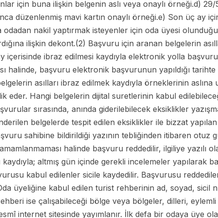
r için buna ilişkin belgenin aslı veya onaylı örneği.d) 29/5
ca düzenlenmiş mavi kartın onaylı örneği.e) Son üç ay için
ka odadan nakil yaptırmak isteyenler için oda üyesi olunduğun
ırdığına ilişkin dekont.(2) Başvuru için aranan belgelerin asıl
ay içerisinde ibraz edilmesi kaydıyla elektronik yolla başvur
ı halinde, başvuru elektronik başvurunun yapıldığı tarihte y
elgelerin asılları ibraz edilmek kaydıyla örneklerinin aslına
ik eder. Hangi belgelerin dijital suretlerinin kabul edilebi
aşvurular sırasında, anında giderilebilecek eksiklikler yaz
nderilen belgelerde tespit edilen eksiklikler ile bizzat yapı
başvuru sahibine bildirildiği yazının tebliğinden itibaren otuz g
tamamlanmaması halinde başvuru reddedilir, ilgiliye yazılı olar
 kaydıyla; altmış gün içinde gerekli incelemeler yapılarak 
urusu kabul edilenler sicile kaydedilir. Başvurusu reddedilen
(6) Oda üyeliğine kabul edilen turist rehberinin ad, soyad, sici
 rehberi ise çalışabileceği bölge veya bölgeler, dilleri, eyleml
n resmî internet sitesinde yayımlanır. İlk defa bir odaya üye 