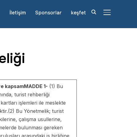
r
İletişim
Sponsorlar
keşfet
YAN MENÜ VE
liği
ve kapsam
MADDE 1-
(1) Bu
nda, turist rehberliği
kartları işlemleri ile meslekte
ir.(2) Bu Yönetmelik; turist
kilerine, çalışma usullerine,
leşmelerde bulunması gereken
uluşları arasındaki iş birliğine