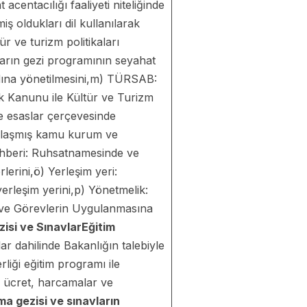
acentacılığı faaliyeti niteliğinde
ş oldukları dil kullanılarak
ür ve turizm politikaları
ların gezi programının seyahat
 adına yönetilmesini,m) TÜRSAB:
ek Kanunu ile Kültür ve Turizm
e esaslar çerçevesinde
anlaşmış kamu kurum ve
rehberi: Ruhsatnamesinde ve
lerini,ö) Yerleşim yeri:
rleşim yerini,p) Yönetmelik:
i ve Görevlerin Uygulanmasına
isi ve Sınavlar
Eğitim
ar dahilinde Bakanlığın talebiyle
liği eğitim programı ile
k ücret, harcamalar ve
a gezisi ve sınavların