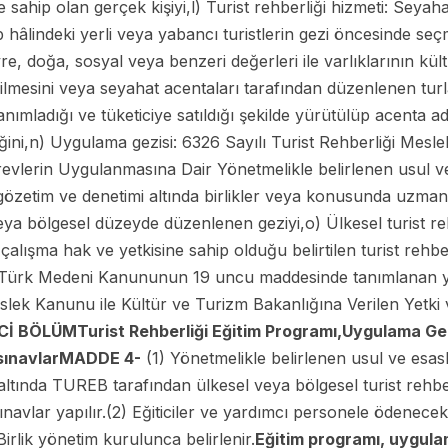
sahip olan gerçek kişiyi,l) Turist rehberliği hizmeti: Seyahat 
hâlindeki yerli veya yabancı turistlerin gezi öncesinde seçmi
vre, doğa, sosyal veya benzeri değerleri ile varlıklarının kült
rilmesini veya seyahat acentaları tarafından düzenlenen tur
tanımladığı ve tüketiciye satıldığı şekilde yürütülüp acenta
ğini,n) Uygulama gezisi: 6326 Sayılı Turist Rehberliği Mesl
revlerin Uygulanmasına Dair Yönetmelikle belirlenen usul v
n gözetim ve denetimi altında birlikler veya konusunda uzm
veya bölgesel düzeyde düzenlenen geziyi,o) Ülkesel turist 
alışma hak ve yetkisine sahip olduğu belirtilen turist rehber
ılı Türk Medeni Kanununun 19 uncu maddesinde tanımlanan ye
eslek Kanunu ile Kültür ve Turizm Bakanlığına Verilen Yetk
NCİ BÖLÜM
Turist Rehberliği Eğitim Programı,
Uygulama Gez
sınavlar
MADDE 4-
(1) Yönetmelikle belirlenen usul ve esasl
ltında TUREB tarafından ülkesel veya bölgesel turist rehber
ınavlar yapılır.(2) Eğiticiler ve yardımcı personele ödenece
irlik yönetim kurulunca belirlenir.
Eğitim programı, uygulam