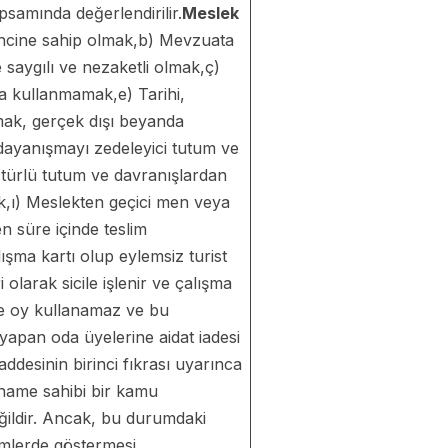
psamında değerlendirilir.
Meslek
ilincine sahip olmak,b) Mevzuata
saygılı ve nezaketli olmak,ç)
la kullanmamak,e) Tarihi,
mak, gerçek dışı beyanda
dayanışmayı zedeleyici tutum ve
türlü tutum ve davranışlardan
k,ı) Meslekten geçici men veya
n süre içinde teslim
ışma kartı olup eylemsiz turist
olarak sicile işlenir ve çalışma
inde oy kullanamaz ve bu
 yapan oda üyelerine aidat iadesi
desinin birinci fıkrası uyarınca
tname sahibi bir kamu
eğildir. Ancak, bu durumdaki
imlerde göstermesi