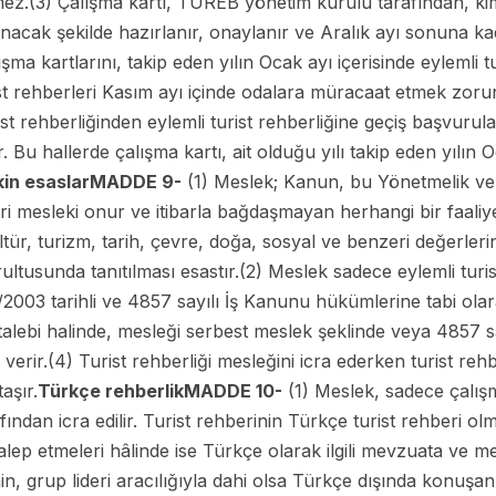
mez.(3) Çalışma kartı, TUREB yönetim kurulu tarafından, kiml
acak şekilde hazırlanır, onaylanır ve Aralık ayı sonuna kada
lışma kartlarını, takip eden yılın Ocak ayı içerisinde eylemli t
ist rehberleri Kasım ayı içinde odalara müracaat etmek zorun
t rehberliğinden eylemli turist rehberliğine geçiş başvurula
 Bu hallerde çalışma kartı, ait olduğu yılı takip eden yılın
kin esaslar
MADDE 9-
(1) Meslek; Kanun, bu Yönetmelik ve 
rleri mesleki onur ve itibarla bağdaşmayan herhangi bir faa
tür, turizm, tarih, çevre, doğa, sosyal ve benzeri değerlerin
rultusunda tanıtılması esastır.(2) Meslek sadece eylemli turi
003 tarihli ve 4857 sayılı İş Kanunu hükümlerine tabi olarak 
talebi halinde, mesleği serbest meslek şeklinde veya 4857 
leri verir.(4) Turist rehberliği mesleğini icra ederken turist re
aşır.
Türkçe rehberlik
MADDE 10-
(1) Meslek, sadece çalışm
afından icra edilir. Turist rehberinin Türkçe turist rehberi ol
lep etmeleri hâlinde ise Türkçe olarak ilgili mevzuata ve me
inin, grup lideri aracılığıyla dahi olsa Türkçe dışında konuşa