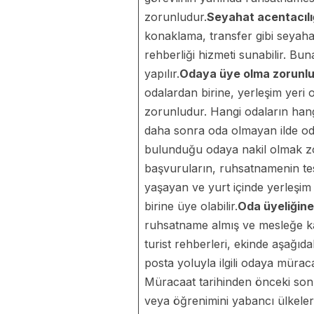
zorunludur.
Seyahat acentacılı
konaklama, transfer gibi seyahat
rehberliği hizmeti sunabilir. Bu
yapılır.
Odaya üye olma zorunl
odalardan birine, yerleşim yeri
zorunludur. Hangi odaların hangi
daha sonra oda olmayan ilde oda 
bulunduğu odaya nakil olmak zor
başvuruların, ruhsatnamenin tesli
yaşayan ve yurt içinde yerleşim
birine üye olabilir.
Oda üyeliğine
ruhsatname almış ve mesleğe ka
turist rehberleri, ekinde aşağıd
posta yoluyla ilgili odaya mürac
Müracaat tarihinden önceki son ü
veya öğrenimini yabancı ülkeler