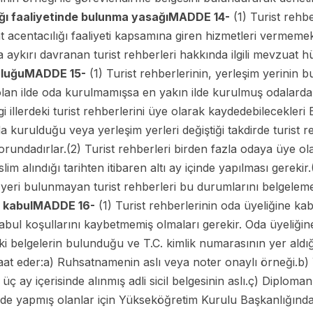
ğı faaliyetinde bulunma yasağı
MADDE 14-
(1) Turist rehbe
 acentacılığı faaliyeti kapsamına giren hizmetleri vermemek
na aykırı davranan turist rehberleri hakkında ilgili mevzuat
uluğu
MADDE 15-
(1) Turist rehberlerinin, yerleşim yerinin
 olan ilde oda kurulmamışsa en yakın ilde kurulmuş odalarda
 illerdeki turist rehberlerini üye olarak kaydedebilecekleri 
kurulduğu veya yerleşim yerleri değiştiği takdirde turist re
undadırlar.(2) Turist rehberleri birden fazla odaya üye olam
m alındığı tarihten itibaren altı ay içinde yapılması gerekir.
 yeri bulunmayan turist rehberleri bu durumlarını belgelem
 kabul
MADDE 16-
(1) Turist rehberlerinin oda üyeliğine ka
bul koşullarını kaybetmemiş olmaları gerekir. Oda üyeliği
aki belgelerin bulunduğu ve T.C. kimlik numarasının yer aldı
aat eder:a) Ruhsatnamenin aslı veya noter onaylı örneği.b) Y
ç ay içerisinde alınmış adli sicil belgesinin aslı.ç) Diploma
de yapmış olanlar için Yükseköğretim Kurulu Başkanlığından