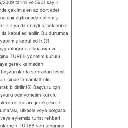
/2009 tarihli ve 5901 sayılı
de çekilmiş en az dört adet
a dair ilgili odadan alınmış
larının ya da onaylı örneklerinin,
u da kabul edilebilir. Bu durumda
apılmış kabul edilir.(3)
 uygunluğunu altına isim ve
leceğine TUREB yönetim kurulu
ışmaya gerek kalmadan
lan başvurularda sonradan tespit
ün içinde tamamlattırılır.
ak bildirilir.(5) Başvuru için
başvuru oda yönetim kurulu
lere ret kararı gerekçesi ile
l numarası, ülkesel veya bölgesel
i veya eylemsiz turist rehberi
olanlar için TUREB veri tabanına