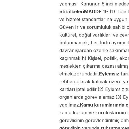
yapması, Kanunun 5 inci maddesin
etik ilkeleri
MADDE 11-
(1) Turis
ve hizmet standartlarına uygun 
Güvenilir ve sorumluluk sahibi 
kültürel, doğal varlıkları ve ç
bulunmamak, her türlü ayrımcıl
davranışlardan özenle sakınmak
kaçınmak,h) Kişisel, politik, e
meslekten çıkarma cezası almış o
etmek,zorundadır.
Eylemsiz turi
rehberi olarak kalmak üzere yazı
kartları iptal edilir.(2) Eylemsi
organlarda görev alamaz.(3) Eyle
yapılmaz.
Kamu kurumlarında ça
kamu kurum ve kuruluşlarının re
görevlisinin görevlendirilmiş ol
görevlinin yanında ruhsatnamesi