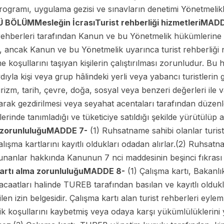
rogramı, uygulama gezisi ve sınavların denetimi Yönetmelikl
Ü BÖLÜM
Mesleğin İcrası
Turist rehberliği hizmetleri
MADD
t rehberleri tarafından Kanun ve bu Yönetmelik hükümlerine
n, ancak Kanun ve bu Yönetmelik uyarınca turist rehberliği ni
 koşullarını taşıyan kişilerin çalıştırılması zorunludur. Bu h
dıyla kişi veya grup hâlindeki yerli veya yabancı turistlerin
turizm, tarih, çevre, doğa, sosyal veya benzeri değerleri ile v
ılarak gezdirilmesi veya seyahat acentaları tarafından düzen
lerinde tanımladığı ve tüketiciye satıldığı şekilde yürütülüp
zorunluluğu
MADDE 7-
(1) Ruhsatname sahibi olanlar turist 
şma kartlarını kayıtlı oldukları odadan alırlar.(2) Ruhsatn
unanlar hakkında Kanunun 7 nci maddesinin beşinci fıkrası 
artı alma zorunluluğu
MADDE 8-
(1) Çalışma kartı, Bakanl
racaatları halinde TUREB tarafından basılan ve kayıtlı oldukla
en izin belgesidir. Çalışma kartı alan turist rehberleri eyleml
elik koşullarını kaybetmiş veya odaya karşı yükümlülüklerini 