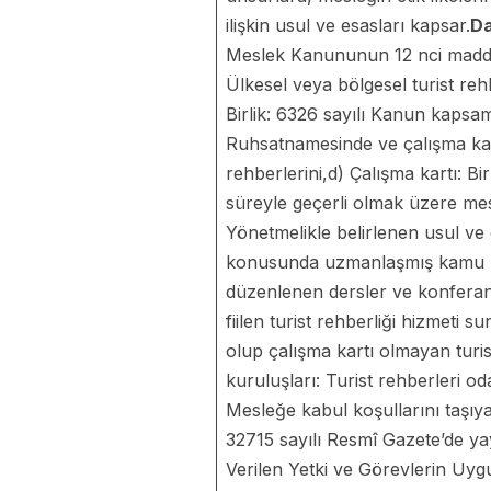
ilişkin usul ve esasları kapsar.
D
Meslek Kanununun 12 nci maddes
Ülkesel veya bölgesel turist reh
Birlik: 6326 sayılı Kanun kapsam
Ruhsatnamesinde ve çalışma kart
rehberlerini,d) Çalışma kartı: Bir
süreyle geçerli olmak üzere mesle
Yönetmelikle belirlenen usul ve 
konusunda uzmanlaşmış kamu ku
düzenlenen dersler ve konferansl
fiilen turist rehberliği hizmeti 
olup çalışma kartı olmayan turis
kuruluşları: Turist rehberleri od
Mesleğe kabul koşullarını taşıya
32715 sayılı Resmî Gazete’de ya
Verilen Yetki ve Görevlerin Uyg