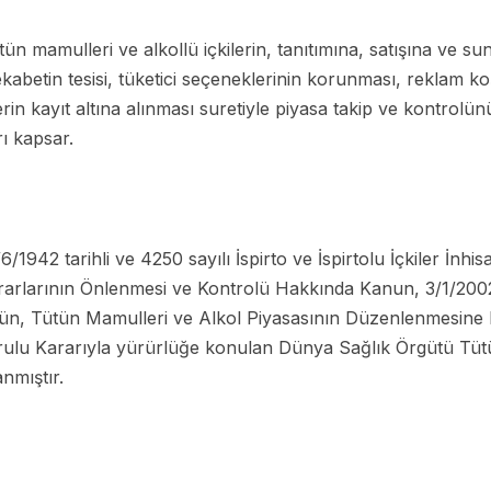
tün mamulleri ve alkollü içkilerin, tanıtımına, satışına ve su
ekabetin tesisi, tüketici seçeneklerinin korunması, reklam koş
etlerin kayıt altına alınması suretiyle piyasa takip ve kontro
ı kapsar.
/1942 tarihli ve 4250 sayılı İspirto ve İspirtolu İçkiler İnhi
rarlarının Önlenmesi ve Kontrolü Hakkında Kanun, 3/1/2002 
n, Tütün Mamulleri ve Alkol Piyasasının Düzenlenmesine Da
rulu Kararıyla yürürlüğe konulan Dünya Sağlık Örgütü Tü
nmıştır.