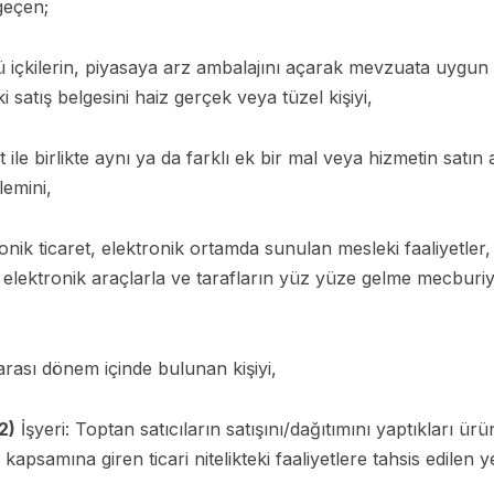
geçen;
llü içkilerin, piyasaya arz ambalajını açarak mevzuata uygun ş
satış belgesini haiz gerçek veya tüzel kişiyi,
t ile birlikte aynı ya da farklı ek bir mal veya hizmetin satı
lemini,
ronik ticaret, elektronik ortamda sunulan mesleki faaliyetler
ak elektronik araçlarla ve tarafların yüz yüze gelme mecburi
arası dönem içinde bulunan kişiyi,
2)
İşyeri: Toptan satıcıların satışını/dağıtımını yaptıkları ür
apsamına giren ticari nitelikteki faaliyetlere tahsis edilen ye