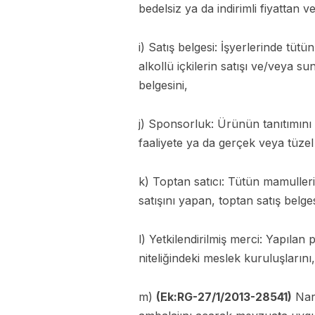
bedelsiz ya da indirimli fiyattan 
i) Satış belgesi: İşyerlerinde tütü
alkollü içkilerin satışı ve/veya s
belgesini,
j) Sponsorluk: Ürünün tanıtımını
faaliyete ya da gerçek veya tüzel
k) Toptan satıcı: Tütün mamulleri
satışını yapan, toptan satış belges
l) Yetkilendirilmiş merci: Yapıl
niteliğindeki meslek kuruluşlarını,
m)
(Ek:RG-27/1/2013-28541)
Narg