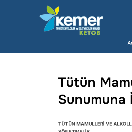
A
Tütün Mamull
Sunumuna İl
TÜTÜN MAMULLERİ VE ALKOLLÜ
YÖNETMELİK