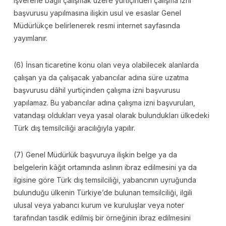
işverene bağlı çalışmak üzere yurtiçinden çalışma izni
başvurusu yapılmasına ilişkin usul ve esaslar Genel
Müdürlükçe belirlenerek resmi internet sayfasında
yayımlanır.
(6) İnsan ticaretine konu olan veya olabilecek alanlarda
çalışan ya da çalışacak yabancılar adına süre uzatma
başvurusu dâhil yurtiçinden çalışma izni başvurusu
yapılamaz. Bu yabancılar adına çalışma izni başvuruları,
vatandaşı oldukları veya yasal olarak bulundukları ülkedeki
Türk dış temsilciliği aracılığıyla yapılır.
(7) Genel Müdürlük başvuruya ilişkin belge ya da
belgelerin kâğıt ortamında aslının ibraz edilmesini ya da
ilgisine göre Türk dış temsilciliği, yabancının uyruğunda
bulunduğu ülkenin Türkiye’de bulunan temsilciliği, ilgili
ulusal veya yabancı kurum ve kuruluşlar veya noter
tarafından tasdik edilmiş bir örneğinin ibraz edilmesini